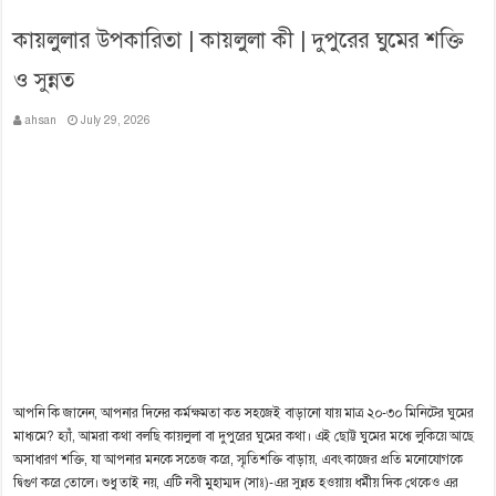
কায়লুলার উপকারিতা | কায়লুলা কী | দুপুরের ঘুমের শক্তি
ও সুন্নত
ahsan
July 29, 2026
আপনি কি জানেন, আপনার দিনের কর্মক্ষমতা কত সহজেই বাড়ানো যায় মাত্র ২০-৩০ মিনিটের ঘুমের
মাধ্যমে? হ্যাঁ, আমরা কথা বলছি কায়লুলা বা দুপুরের ঘুমের কথা। এই ছোট্ট ঘুমের মধ্যে লুকিয়ে আছে
অসাধারণ শক্তি, যা আপনার মনকে সতেজ করে, স্মৃতিশক্তি বাড়ায়, এবং কাজের প্রতি মনোযোগকে
দ্বিগুণ করে তোলে। শুধু তাই নয়, এটি নবী মুহাম্মদ (সাঃ)-এর সুন্নত হওয়ায় ধর্মীয় দিক থেকেও এর