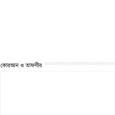
জিকির: শান্তি ও বরকতের
নৈকট্য লাভের একটি বিশেষ
অমুল্য উপহার
সুযোগ
যাকাত: ইসলামের
ইসলামের ভিত্তি পাঁচটি:
অর্থনৈতিক ন্যায়বিচারের মূল
জানুন ইসলাম ধর্মের মূল
ভিত্তি
পাঁচ স্তম্ভ ও তাদের গুরুত্ব
কোরআন ও তাফসীর