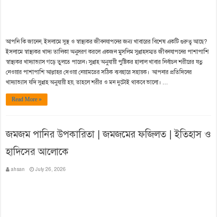
আপনি কি জানেন, ইসলামে সুস্থ ও স্বাস্থ্যকর জীবনযাপনের জন্য খাবারের বিশেষ একটি গুরুত্ব আছে?
ইসলামে স্বাস্থ্যকর খাদ্য তালিকা অনুসরণ করলে একজন মুসলিম সুন্নাহসম্মত জীবনযাপনের পাশাপাশি
স্বাস্থ্যকর খাদ্যাভ্যাস গড়ে তুলতে পারেন। সুন্নাহ অনুযায়ী পুষ্টিকর হালাল খাবার নির্বাচন শরীরের যত্ন
নেওয়ার পাশাপাশি আল্লাহর দেওয়া নেয়ামতের সঠিক ব্যবহারে সহায়ক। আপনার প্রতিদিনের
খাদ্যাভ্যাস যদি সুন্নাহ অনুযায়ী হয়, তাহলে শরীর ও মন দুটোই থাকবে ভালো। …
Read More »
জমজম পানির উপকারিতা | জমজমের ফজিলত | ইতিহাস ও
হাদিসের আলোকে
ahsan
July 26, 2026