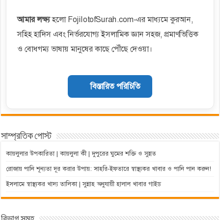
আমার লক্ষ্য
হলো FojilotofSurah.com-এর মাধ্যমে কুরআন,
সহিহ হাদিস এবং নির্ভরযোগ্য ইসলামিক জ্ঞান সহজ, প্রমাণভিত্তিক
ও বোধগম্য ভাষায় মানুষের কাছে পৌঁছে দেওয়া।
বিস্তারিত পরিচিতি
সাম্প্রতিক পোস্ট
কায়লুলার উপকারিতা | কায়লুলা কী | দুপুরের ঘুমের শক্তি ও সুন্নত
রোজায় পানি শূন্যতা দূর করার উপায়: সাহরি-ইফতারে স্বাস্থ্যকর খাবার ও পানি পান করুন!
ইসলামে স্বাস্থ্যকর খাদ্য তালিকা | সুন্নাহ অনুযায়ী হালাল খাবার গাইড
বিভাগ সমূহ