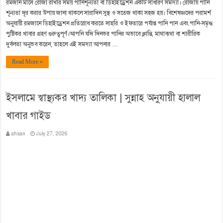
রমজান মাসে রোজা রাখার সময় পানিশূন্যতা বা ডিহাইড্রেশন একটি সাধারণ সমস্যা। রোজায় পানি
শূন্যতা দূর করার উপায় জানা থাকলে সারাদিন সুস্থ ও সতেজ থাকা সহজ হয়। বিশেষজ্ঞদের পরামর্শ
অনুযায়ী রমজানে ডিহাইড্রেশন প্রতিরোধ করতে সাহরি ও ইফতারে পর্যাপ্ত পানি পান এবং পানি-সমৃদ্ধ
পুষ্টিকর খাবার গ্রহণ গুরুত্বপূর্ণ।আপনি যদি দিনভর পানির অভাবে ক্লান্তি, মাথাব্যথা বা শারীরিক
দুর্বলতা অনুভব করেন, তাহলে এই সমস্যা আপনার …
Read More »
ইসলামে স্বাস্থ্যকর খাদ্য তালিকা | সুন্নাহ অনুযায়ী হালাল
খাবার গাইড
ahsan
July 27, 2026