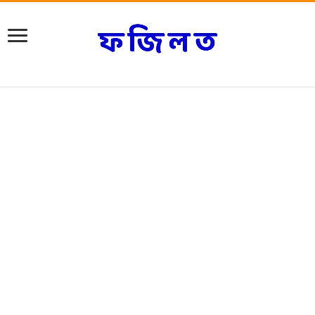
মন ভালো করার দোয়া আলহামদুলিল্লাহ আলা কুল্লি হালিন:
সহজ ও ফলপ্রসূ উপায়
ঈদের রাতের ফজিলত ও
সকাল সন্ধ্যার দোয়া ও
ইবাদতের গুরুত্ব: আল্লাহর