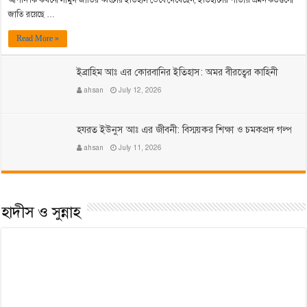
আপনি কি কখনো সামুদ জাতির ধ্বংসের ইতিহাস ভেবে দেখেছেন, ইতিহাসের পাতায় এমন কতগুলো
জাতি রয়েছে …
Read More »
ইব্রাহিম আঃ এর কোরবানির ইতিহাস: অমর বীরত্বের কাহিনী
ahsan
July 12, 2026
হযরত ইউনুস আঃ এর জীবনী: বিস্ময়কর শিক্ষা ও চমকপ্রদ গল্প
ahsan
July 11, 2026
হাদীস ও সুন্নাহ