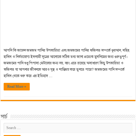
আপনি কি জানেন জমজম পানির উপকারিতা এবং জমজমের পানির ফজিলত সম্পর্কে কুরআন, সহিহ
হাদিস ও নির্ভরযোগ্য ইসলামী সূত্রের আলোকে সঠিক তথ্য জানা প্রত্যেক মুসলিমের জন্য গুরুত্বপূর্ণ।
জমজমের পানি শুধু পিপাসা মেটানোর জন্য নয়, বরং এতে রয়েছে অসাধারণ কিছু উপকারিতা ও
ফজিলত যা আপনার জীবনকে আরও সুস্থ ও শান্তিময় করে তুলতে পারে? জমজমের পানি সম্পর্কে
হাদিস থেকে শুরু করে এর ইতিহাস …
Read More »
সার্চ