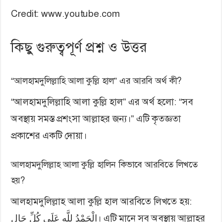
Credit: www.youtube.com
কিছু গুরুত্বপূর্ণ প্রশ্ন ও উত্তর
“আলহামদুলিল্লাহি আলা কুল্লি হাল” এর আরবি অর্থ কী?
“আলহামদুলিল্লাহি আলা কুল্লি হাল” এর অর্থ হলো: “সব
অবস্থায় সমস্ত প্রশংসা আল্লাহর জন্য।” এটি কৃতজ্ঞতা
প্রকাশের একটি দোয়া।
আলহামদুলিল্লাহ আলা কুল্লি হালিন কিভাবে আরবিতে লিখতে
হয়?
আলহামদুলিল্লাহ আলা কুল্লি হাল আরবিতে লিখতে হয়:
الْحَمْدُ لِلَّهِ عَلَى كُلِّ حَالٍ। এটি মানে সব অবস্থায় আল্লাহর